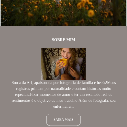
1281
1
SOBRE MIM
Sou a tia Ari, apaixonada por fotografia de família e bebês!Meus
registros primam por naturalidade e contam histórias muito
especiais.Fixar momentos de amor e ter um resultado real de
sentimentos é o objetivo de meu trabalho.Além de fotógrafa, sou
enfermeira...
SAIBA MAIS