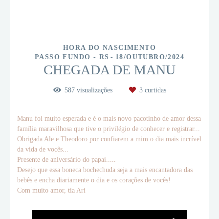
HORA DO NASCIMENTO
PASSO FUNDO - RS
18/OUTUBRO/2024
CHEGADA DE MANU
587
visualizações
3
curtidas
Manu foi muito esperada e é o mais novo pacotinho de amor dessa
família maravilhosa que tive o privilégio de conhecer e registrar...
Obrigada Ale e Theodoro por confiarem a mim o dia mais incrível
da vida de vocês...
Presente de aniversário do papai.....
Desejo que essa boneca bochechuda seja a mais encantadora das
bebês e encha diariamente o dia e os corações de vocês!
Com muito amor, tia Ari