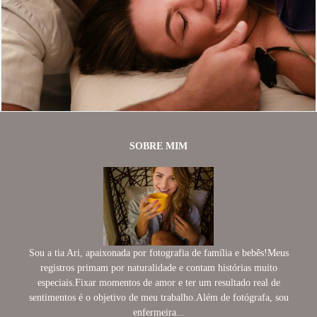
763
1
SOBRE MIM
Sou a tia Ari, apaixonada por fotografia de família e bebês!Meus
registros primam por naturalidade e contam histórias muito
especiais.Fixar momentos de amor e ter um resultado real de
sentimentos é o objetivo de meu trabalho.Além de fotógrafa, sou
enfermeira...