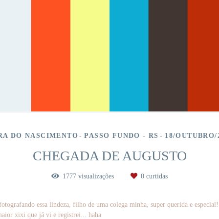
RA DO NASCIMENTO
PASSO FUNDO - RS
18/OUTUBRO/
CHEGADA DE AUGUSTO
1777
visualizações
0
curtidas
fotografando essa lindeza, filho de uma colega minha, super querida e especial!
or xixi que já vi e registrei... haha