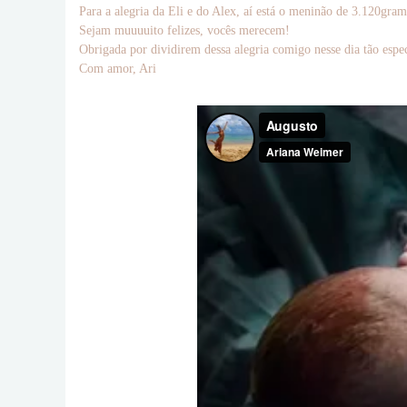
Para a alegria da Eli e do Alex, aí está o meninão de 3.120gram
Sejam muuuuito felizes, vocês merecem!
Obrigada por dividirem dessa alegria comigo nesse dia tão espe
Com amor, Ari