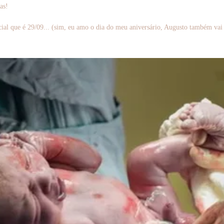
as!
cial que é 29/09... (sim, eu amo o dia do meu aniversário, Augusto também vai