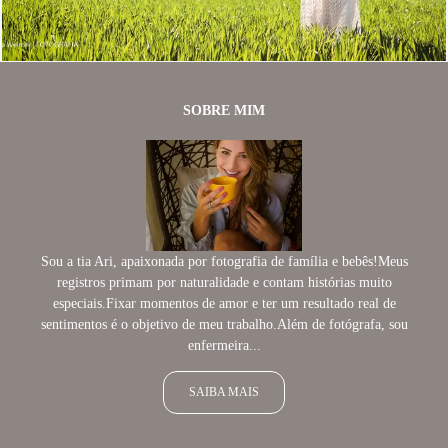
3589
24
SOBRE MIM
Sou a tia Ari, apaixonada por fotografia de família e bebês!Meus
registros primam por naturalidade e contam histórias muito
especiais.Fixar momentos de amor e ter um resultado real de
sentimentos é o objetivo de meu trabalho.Além de fotógrafa, sou
enfermeira...
SAIBA MAIS