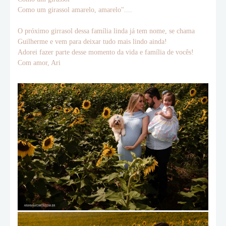
Como um girassol amarelo, amarelo"....
O próximo girrasol dessa família linda já tem nome, se chama
Guilherme e vem para deixar tudo mais lindo ainda!
Adorei fazer parte desse momento da vida e família de vocês!
Com amor, Ari