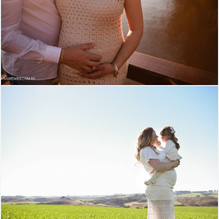
1720
78