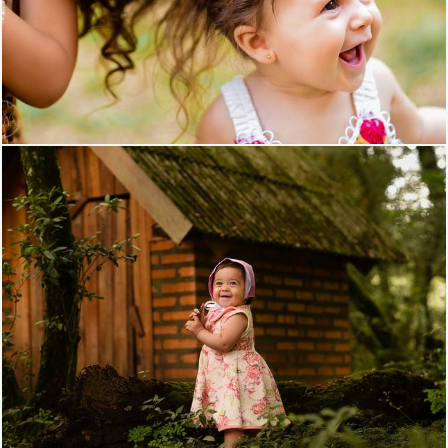
561
0
1502
0