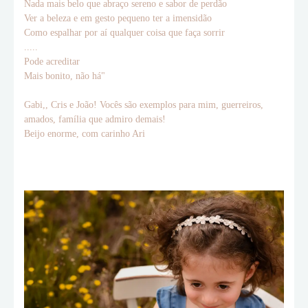
Nada mais belo que abraço sereno e sabor de perdão
Ver a beleza e em gesto pequeno ter a imensidão
Como espalhar por aí qualquer coisa que faça sorrir
.....
Pode acreditar
Mais bonito, não há"
Gabi,, Cris e João! Vocês são exemplos para mim, guerreiros,
amados, família que admiro demais!
Beijo enorme, com carinho Ari