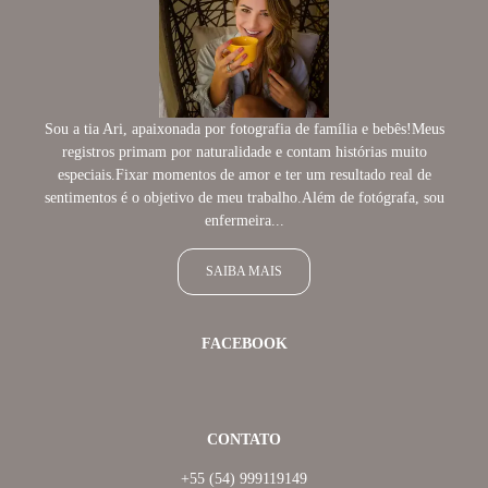
Sou a tia Ari, apaixonada por fotografia de família e bebês!Meus
registros primam por naturalidade e contam histórias muito
especiais.Fixar momentos de amor e ter um resultado real de
sentimentos é o objetivo de meu trabalho.Além de fotógrafa, sou
enfermeira...
SAIBA MAIS
FACEBOOK
CONTATO
+55 (54) 999119149