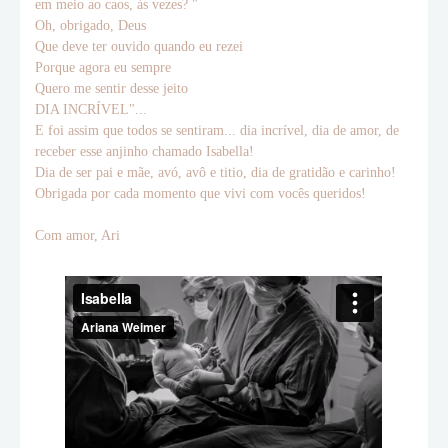
em meio ao caos, às vezes? "
Oh, obrigado, Deus
Que deve ter ouvido quando eu rezei
Porque agora eu sempre
Quero me sentir desse jeito
DIA INCRÍVEL"...
E foi assim que todos se sentiram... dia incrível, dia de amor, de
receber esse anjinho chamado Isabella!
Dia de ser pai e mãe, avó, avô e titio, dia de gratidão e carinho!
Obrigada por cada momento que vivi com vocês queridos!
Com amor, Ari