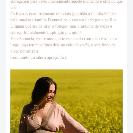
entregaram para viver intensamente aquele momento e olha no que
deu..
Os lugares eram realmente especiais (gratidão à familia Scherer
pela canolas e família Dummel pelo recanto lindo junto ao Rio
Uruguai que era de tirar o fôlego), mas a sintonia de vocês e
entrega foi realmente inspiração pra mim!
Vem Antonela, estaremos aqui te esperando com todo esse amor!
Logo logo teremos fotos dela no colo de vocês, e será lindo de
viver novamente!
Com muito carinho a apreço, Ari.