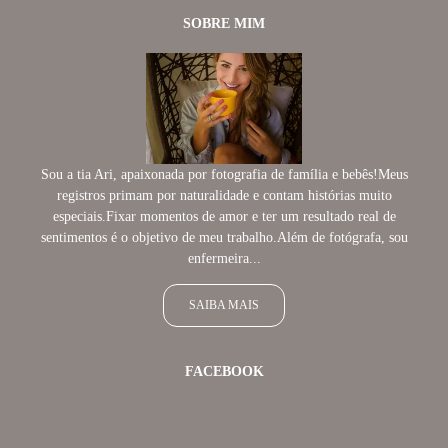
SOBRE MIM
Sou a tia Ari, apaixonada por fotografia de família e bebês!Meus
registros primam por naturalidade e contam histórias muito
especiais.Fixar momentos de amor e ter um resultado real de
sentimentos é o objetivo de meu trabalho.Além de fotógrafa, sou
enfermeira...
SAIBA MAIS
FACEBOOK