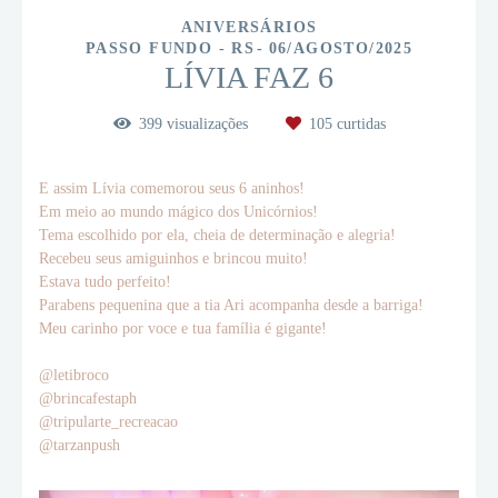
ANIVERSÁRIOS
PASSO FUNDO - RS
06/AGOSTO/2025
LÍVIA FAZ 6
399
visualizações
105
curtidas
E assim Lívia comemorou seus 6 aninhos!
Em meio ao mundo mágico dos Unicórnios!
Tema escolhido por ela, cheia de determinação e alegria!
Recebeu seus amiguinhos e brincou muito!
Estava tudo perfeito!
Parabens pequenina que a tia Ari acompanha desde a barriga!
Meu carinho por voce e tua família é gigante!
@letibroco
@brincafestaph
@tripularte_recreacao
@tarzanpush