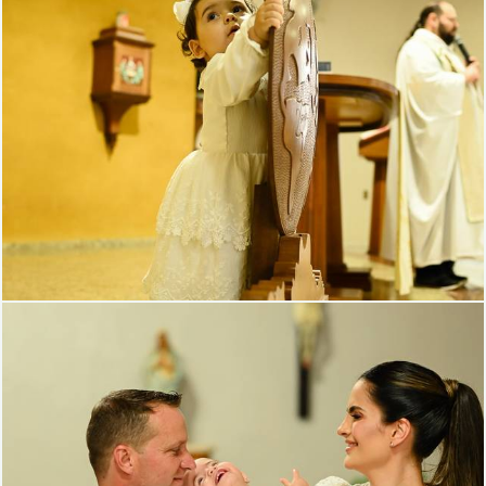
893
75