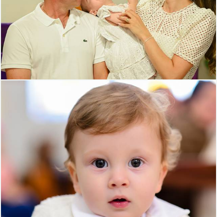
417
75
628
63