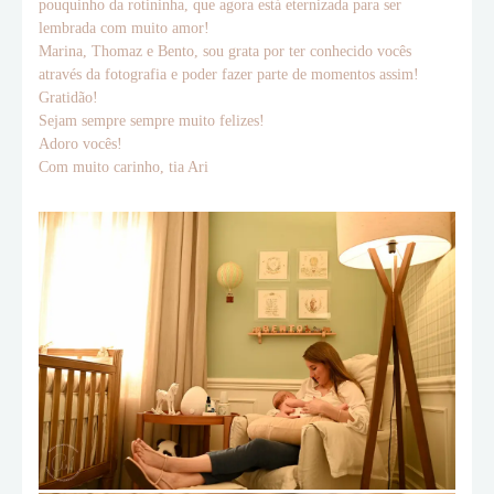
pouquinho da rotininha, que agora está eternizada para ser
lembrada com muito amor!
Marina, Thomaz e Bento, sou grata por ter conhecido vocês
através da fotografia e poder fazer parte de momentos assim!
Gratidão!
Sejam sempre sempre muito felizes!
Adoro vocês!
Com muito carinho, tia Ari