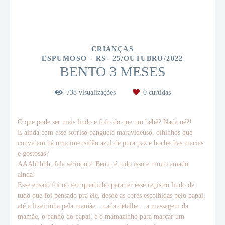
CRIANÇAS
ESPUMOSO - RS
25/OUTUBRO/2022
BENTO 3 MESES
738
visualizações
0
curtidas
O que pode ser mais lindo e fofo do que um bebê? Nada né?!
E ainda com esse sorriso banguela maravideuso, olhinhos que
convidam há uma imensidão azul de pura paz e bochechas macias
e gostosas?
AAAhhhhh, fala sérioooo! Bento é tudo isso e muito amado
ainda!
Esse ensaio foi no seu quartinho para ter esse registro lindo de
tudo que foi pensado pra ele, desde as cores escolhidas pelo papai,
até a lixeirinha pela mamãe... cada detalhe... a massagem da
mamãe, o banho do papai, e o mamazinho para marcar um