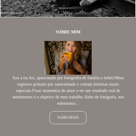
SOBRE MIM
Sou a tia Ari, apaixonada por fotografia de família e bebês!Meus
registros primam por naturalidade e contam histórias muito
especiais.Fixar momentos de amor e ter um resultado real de
sentimentos é o objetivo de meu trabalho.Além de fotógrafa, sou
enfermeira...
SAIBA MAIS