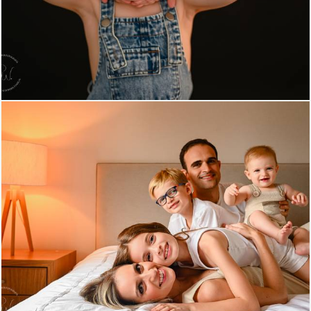
393
0
346
0