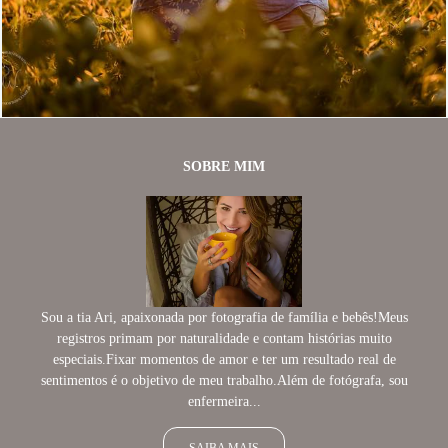
477
30
SOBRE MIM
Sou a tia Ari, apaixonada por fotografia de família e bebês!Meus
registros primam por naturalidade e contam histórias muito
especiais.Fixar momentos de amor e ter um resultado real de
sentimentos é o objetivo de meu trabalho.Além de fotógrafa, sou
enfermeira...