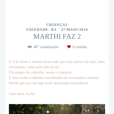
CRIANÇAS
SOLEDADE- RS
27/MAIO/2024
MARTHI FAZ 2
487
visualizações
0
curtidas
E lá se foram 2 aninhos dessa bebê que mais parece um anjo, tanto
fisicamente, como pelo jeito de ser...
Ela sempre foi calminha, serena e tranquila...
E seus cachos e olhinhos esverdeados são encantadores demais!
Marthi que tua vida siga sendo abençoada maravilhosa!
Com amor, tia Ari