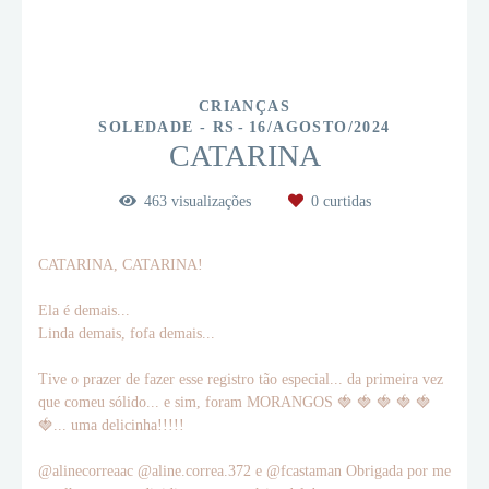
CRIANÇAS
SOLEDADE - RS
16/AGOSTO/2024
CATARINA
463
visualizações
0
curtidas
CATARINA, CATARINA!
Ela é demais...
Linda demais, fofa demais...
Tive o prazer de fazer esse registro tão especial... da primeira vez
que comeu sólido... e sim, foram MORANGOS 🍓 🍓 🍓 🍓 🍓
🍓... uma delicinha!!!!!
@alinecorreaac @aline.correa.372 e @fcastaman Obrigada por me