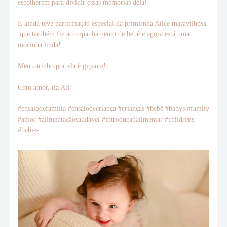
escolherem para dividir essas memórias dela!
E ainda teve participação especial da primirnha Alice maravilhosa,
que também fiz acompanhamento de bebê e agora está uma
mocinha linda!
Meu carinho por ela é gigante!
Com amor, tia Ari!
#ensaiodefamília #ensaiodecriança #crianças #bebê #babys #family
#amor #alimentaçãosaudável #introducaoalimentar #childrens
#babies