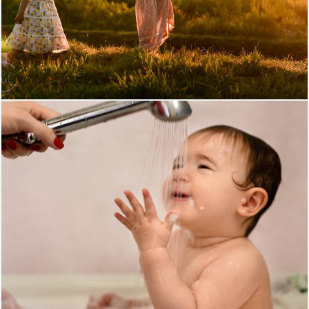
723
0
1122
34