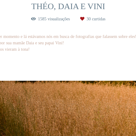
THÉO, DAIA E VINI
1585
visualizações
30
curtidas
r momento e lá estávamos nós em busca de fotografias que falassem sobre eles
por sua mamãe Daia e seu papai Vini!
sos vieram à tona!