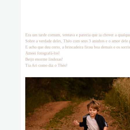
Era um tarde comum, ventava e parecia que ia chover a qualque
Sobre a verdade deles, Théo com seus 3 aninhos e o amor dele 
E acho que deu certo, a brincadeira ficou boa demais e os sorri
Ameei fotografá-los!
Beijo enorme lindezas!
Tia Ari como diz o Théo!