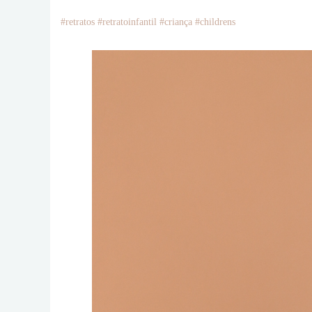
#retratos #retratoinfantil #criança #childrens