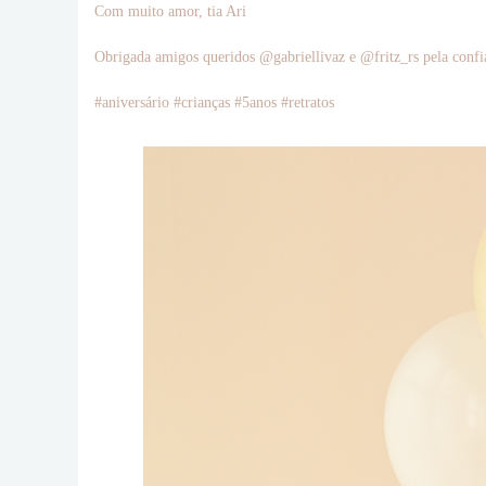
Com muito amor, tia Ari
Obrigada amigos queridos @gabriellivaz e @fritz_rs pela confi
#aniversário #crianças #5anos #retratos