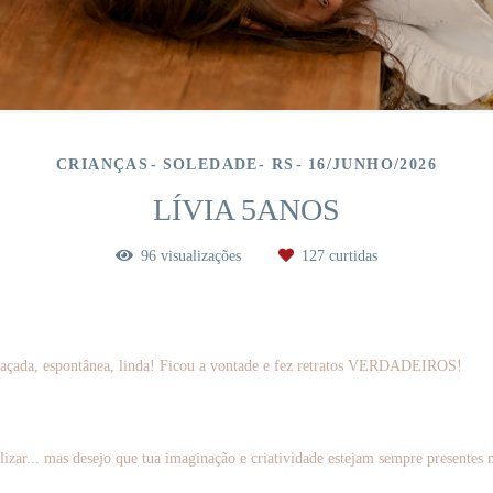
CRIANÇAS
SOLEDADE- RS
16/JUNHO/2026
LÍVIA 5ANOS
96
visualizações
127
curtidas
engraçada, espontânea, linda! Ficou a vontade e fez retratos VERDADEIROS!
lizar... mas desejo que tua imaginação e criatividade estejam sempre presentes 