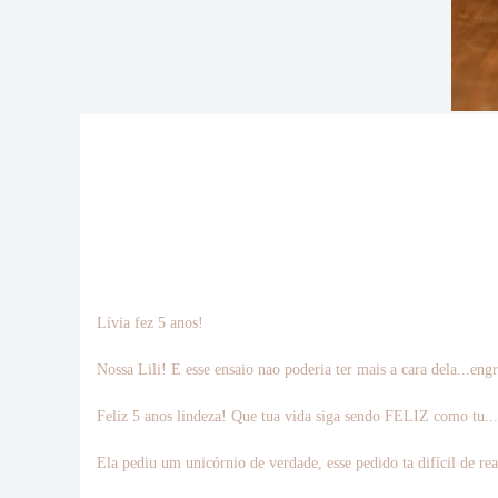
Lívia fez 5 anos!
Nossa Lili! E esse ensaio nao poderia ter mais a cara dela...
Feliz 5 anos lindeza! Que tua vida siga sendo FELIZ como tu...
Ela pediu um unicórnio de verdade, esse pedido ta difícil de rea