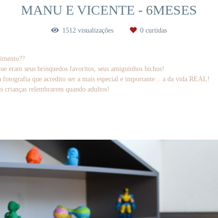
MANU E VICENTE - 6MESES
1512
visualizações
0
curtidas
vimento??
ue eram seus brinquedos favoritos, seus amiguinhos bichos!
fotografia que acredito ser a mais especial e importante... a da vida REAL!
as crianças relembrarem quando adultos!