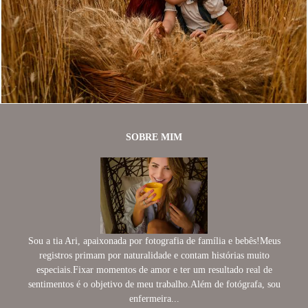
880
1
SOBRE MIM
Sou a tia Ari, apaixonada por fotografia de família e bebês!Meus
registros primam por naturalidade e contam histórias muito
especiais.Fixar momentos de amor e ter um resultado real de
sentimentos é o objetivo de meu trabalho.Além de fotógrafa, sou
enfermeira...