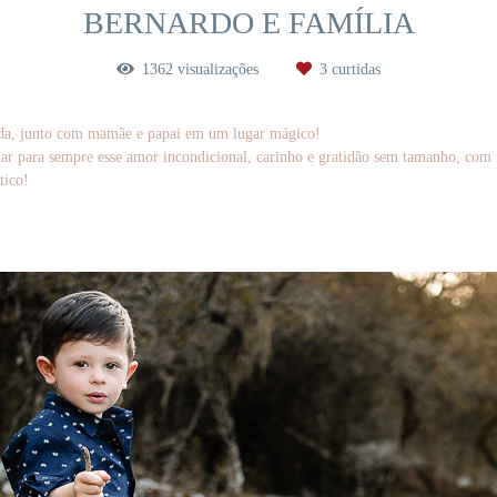
BERNARDO E FAMÍLIA
1362
visualizações
3
curtidas
linda, junto com mamãe e papai em um lugar mágico!
ixar para sempre esse amor incondicional, carinho e gratidão sem tamanho, com 
tico!