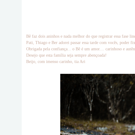
Bê faz dois aninhos e nada melhor do que registrar essa fase 
Pati, Thiago e Ber adorei passar essa tarde com vocês, poder f
Obrigada pela confiança... o Bê é um amor.... carinhoso e autên
Desejo que esta família seja sempre abençoada!
Beijo, com imenso carinho, tia Ari