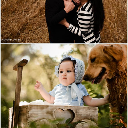
1658
12
1174
0