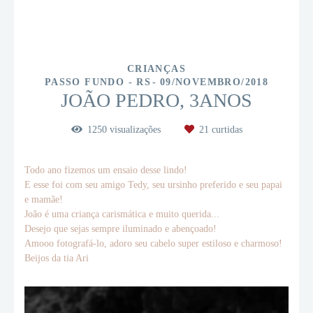
CRIANÇAS
PASSO FUNDO - RS
09/NOVEMBRO/2018
JOÃO PEDRO, 3ANOS
1250
visualizações
21
curtidas
Todo ano fizemos um ensaio desse lindo!
E esse foi com seu amigo Tedy, seu ursinho preferido e seu papai
e mamãe!
João é uma criança carismática e muito querida...
Desejo que sejas sempre iluminado e abençoado!
Amooo fotografá-lo, adoro seu cabelo super estiloso e charmoso!
Beijos da tia Ari