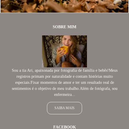
SOBRE MIM
Sou a tia Ari, apaixonada por fotografia de família e bebês!Meus
registros primam por naturalidade e contam histórias muito
especiais.Fixar momentos de amor e ter um resultado real de
sentimentos é o objetivo de meu trabalho.Além de fotógrafa, sou
enfermeira...
SAIBA MAIS
FACEBOOK