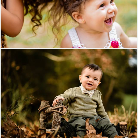
562
0
1091
52