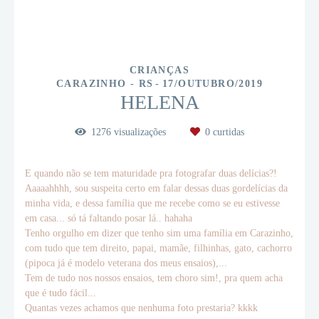
CRIANÇAS
CARAZINHO - RS
17/OUTUBRO/2019
HELENA
1276
visualizações
0
curtidas
E quando não se tem maturidade pra fotografar duas delícias?!
Aaaaahhhh, sou suspeita certo em falar dessas duas gordelícias da
minha vida, e dessa família que me recebe como se eu estivesse
em casa... só tá faltando posar lá.. hahaha
Tenho orgulho em dizer que tenho sim uma família em Carazinho,
com tudo que tem direito, papai, mamãe, filhinhas, gato, cachorro
(pipoca já é modelo veterana dos meus ensaios),...
Tem de tudo nos nossos ensaios, tem choro sim!, pra quem acha
que é tudo fácil...
Quantas vezes achamos que nenhuma foto prestaria? kkkk