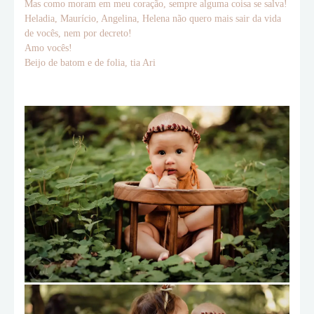
Mas como moram em meu coração, sempre alguma coisa se salva!
Heladia, Maurício, Angelina, Helena não quero mais sair da vida
de vocês, nem por decreto!
Amo vocês!
Beijo de batom e de folia, tia Ari