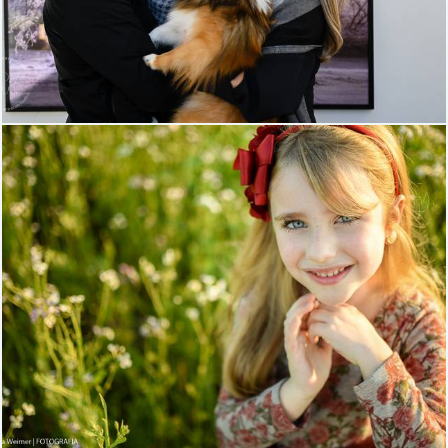
509
0
2369
22