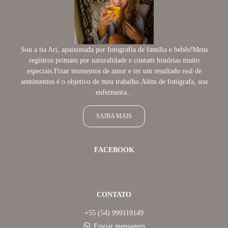
Sou a tia Ari, apaixonada por fotografia de família e bebês!Meus
registros primam por naturalidade e contam histórias muito
especiais.Fixar momentos de amor e ter um resultado real de
sentimentos é o objetivo de meu trabalho.Além de fotógrafa, sou
enfermeira...
SAIBA MAIS
FACEBOOK
CONTATO
+55 (54) 999119149
Enviar mensagem