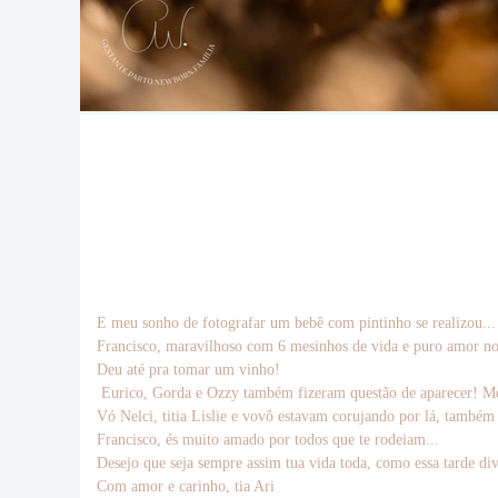
E meu sonho de fotografar um bebê com pintinho se realizou... 
Francisco, maravilhoso com 6 mesinhos de vida e puro amor n
Deu até pra tomar um vinho!
Eurico, Gorda e Ozzy também fizeram questão de aparecer! Me
Vó Nelci, titia Lislie e vovô estavam corujando por lá, também
Francisco, és muito amado por todos que te rodeiam...
Desejo que seja sempre assim tua vida toda, como essa tarde di
Com amor e carinho, tia Ari