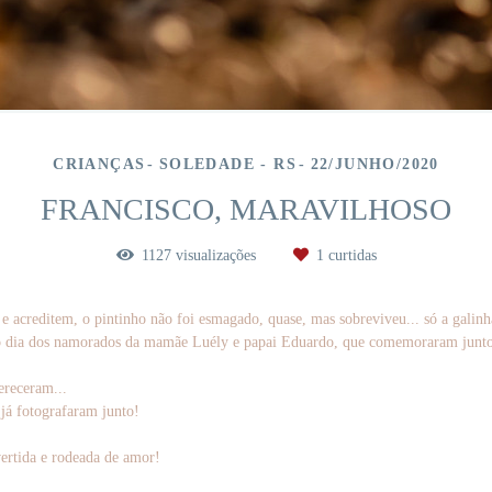
CRIANÇAS
SOLEDADE - RS
22/JUNHO/2020
FRANCISCO, MARAVILHOSO
1127
visualizações
1
curtidas
e acreditem, o pintinho não foi esmagado, quase, mas sobreviveu... só a galin
o dia dos namorados da mamãe Luély e papai Eduardo, que comemoraram juntos
receram...
 já fotografaram junto!
vertida e rodeada de amor!