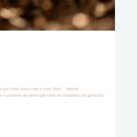
ha que ficou brava com a vovó Nelci... hehehe
 o primeiro de tantos que virão na companhia do gorducho.