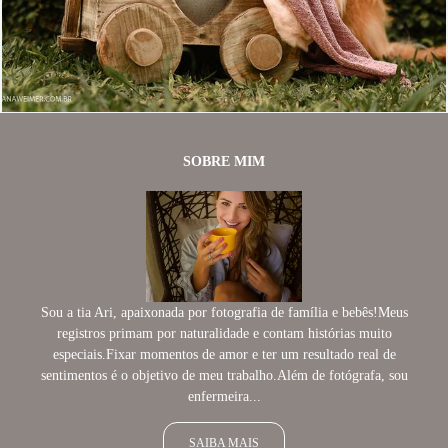
1587
21
SOBRE MIM
Sou a tia Ari, apaixonada por fotografia de família e bebês!Meus
registros primam por naturalidade e contam histórias muito
especiais.Fixar momentos de amor e ter um resultado real de
sentimentos é o objetivo de meu trabalho.Além de fotógrafa, sou
enfermeira...
SAIBA MAIS