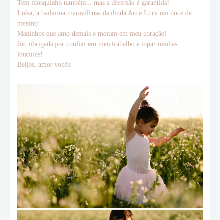
Tem mosquinho também... mas a diversão é garantida!
Luísa, a bailarina maravilhosa da dinda Ari e Luca um doce de
menino!
Maninhos que amo demais e moram em meu coração!
Jor, obrigada por confiar em meu trabalho e topar minhas
loucuras!
Beijos, amor vocês!