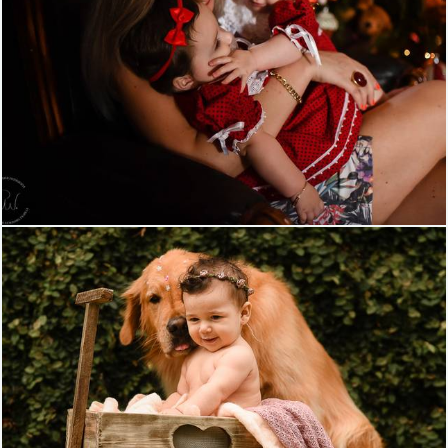
1382
33