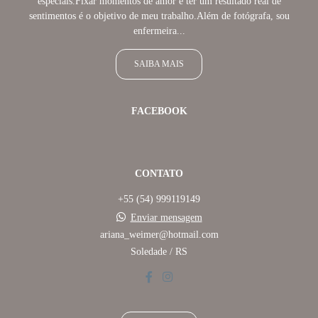
especiais.Fixar momentos de amor e ter um resultado real de
sentimentos é o objetivo de meu trabalho.Além de fotógrafa, sou
enfermeira...
SAIBA MAIS
FACEBOOK
CONTATO
+55 (54) 999119149
Enviar mensagem
ariana_weimer@hotmail.com
Soledade / RS