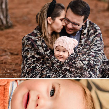
1237
48