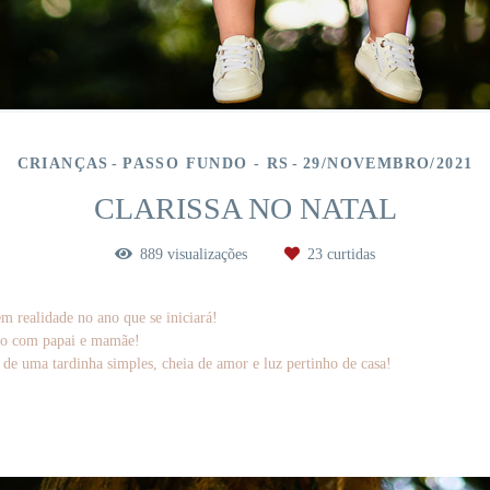
CRIANÇAS
PASSO FUNDO - RS
29/NOVEMBRO/2021
CLARISSA NO NATAL
889
visualizações
23
curtidas
m realidade no ano que se iniciará!
 ano com papai e mamãe!
de uma tardinha simples, cheia de amor e luz pertinho de casa!