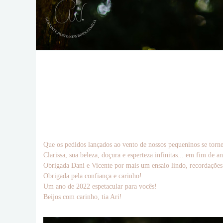
Que os pedidos lançados ao vento de nossos pequeninos se torne
Clarissa, sua beleza, doçura e esperteza infinitas... em fim de
Obrigada Dani e Vicente por mais um ensaio lindo, recordações 
Obrigada pela confiança e carinho!
Um ano de 2022 espetacular para vocês!
Beijos com carinho, tia Ari!