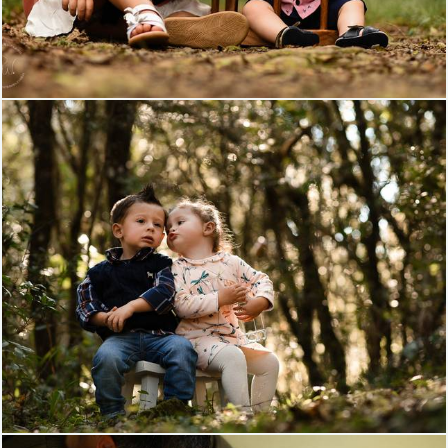
895
72
1683
107