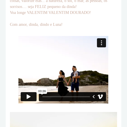
coisas, valorize elas... a natureza, o sol, o mar, as pessoas, os
sorrisos.... seja FELIZ pequeno da dinda!
Voa longe VALENTIM VALENTIM DOURADO!
Com amor, dinda, dindo e Luna!