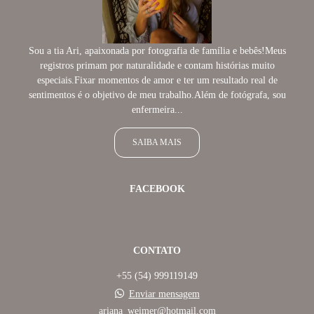
Sou a tia Ari, apaixonada por fotografia de família e bebês!Meus
registros primam por naturalidade e contam histórias muito
especiais.Fixar momentos de amor e ter um resultado real de
sentimentos é o objetivo de meu trabalho.Além de fotógrafa, sou
enfermeira...
SAIBA MAIS
FACEBOOK
CONTATO
+55 (54) 999119149
Enviar mensagem
ariana_weimer@hotmail.com