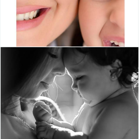
118
30
420
112