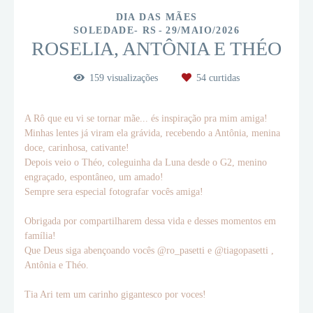
DIA DAS MÃES
SOLEDADE- RS
29/MAIO/2026
ROSELIA, ANTÔNIA E THÉO
159
visualizações
54
curtidas
A Rô que eu vi se tornar mãe... és inspiração pra mim amiga!
Minhas lentes já viram ela grávida, recebendo a Antônia, menina
doce, carinhosa, cativante!
Depois veio o Théo, coleguinha da Luna desde o G2, menino
engraçado, espontâneo, um amado!
Sempre sera especial fotografar vocês amiga!
Obrigada por compartilharem dessa vida e desses momentos em
família!
Que Deus siga abençoando vocês @ro_pasetti e @tiagopasetti ,
Antônia e Théo.
Tia Ari tem um carinho gigantesco por voces!