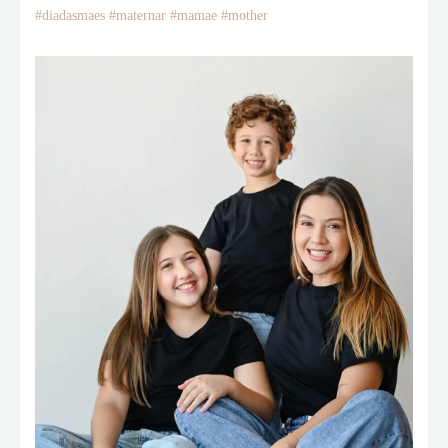
#diadasmaes #maternar #mamae #mother