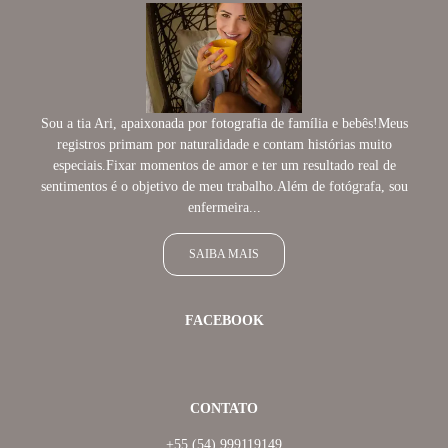
Sou a tia Ari, apaixonada por fotografia de família e bebês!Meus
registros primam por naturalidade e contam histórias muito
especiais.Fixar momentos de amor e ter um resultado real de
sentimentos é o objetivo de meu trabalho.Além de fotógrafa, sou
enfermeira...
SAIBA MAIS
FACEBOOK
CONTATO
+55 (54) 999119149