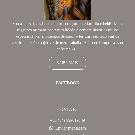
Sou a tia Ari, apaixonada por fotografia de família e bebês!Meus
registros primam por naturalidade e contam histórias muito
especiais.Fixar momentos de amor e ter um resultado real de
sentimentos é o objetivo de meu trabalho.Além de fotógrafa, sou
enfermeira...
SAIBA MAIS
FACEBOOK
CONTATO
+55 (54) 999119149
Enviar mensagem