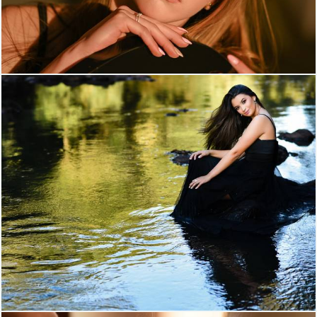
74
87
1152
88