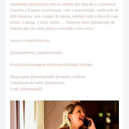
caminhada profissional com os clientes que buscam a consultoria.
Concilio a Raquele profissional, com a maternidade, sendo mãe de
dois meninos, com o papel de esposa, também com a dona de casa
zelosa, a amiga, a irmã, enfim..... Somente neste aglomerado de
funções que me sinto plena e realizada, como estou."
www.rs-consultoria.com
@rsconsultoria_raquelescorsatto
#consultoradeimagem #retratoprofissional #retrato
Maquiagem @paulaspinelli @vanuza_coiffeur
Consultoria de estilo @tassiturela
Look @dasmanas03