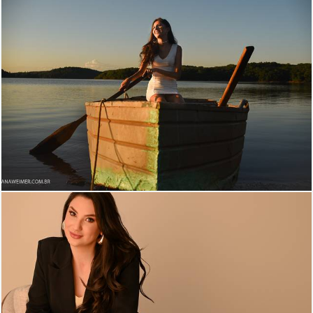
1858
45