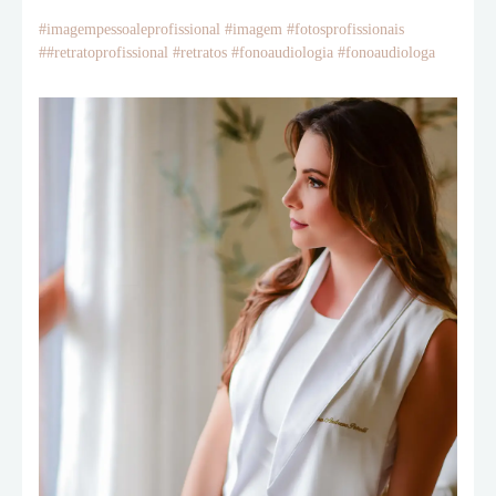
#imagempessoaleprofissional #imagem #fotosprofissionais
##retratoprofissional #retratos #fonoaudiologia #fonoaudiologa