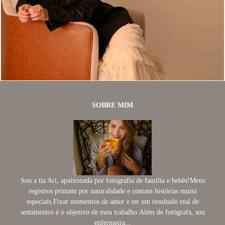
344
0
SOBRE MIM
Sou a tia Ari, apaixonada por fotografia de família e bebês!Meus
registros primam por naturalidade e contam histórias muito
especiais.Fixar momentos de amor e ter um resultado real de
sentimentos é o objetivo de meu trabalho.Além de fotógrafa, sou
enfermeira...