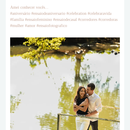
Amei conhecer vocês...
#aniversário #ensaiodeaniversario #celebration #celebraravida
#família #ensaiofeminino #ensaiodecasal #corredores #corredoras
#mulher #amor #ensaiofotografico