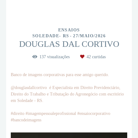
ENSAIOS
SOLEDADE- RS
27/MAIO/2026
DOUGLAS DAL CORTIVO
137
visualizações
42
curtidas
Banco de imagens corporativas para esse amigo querido.
@douglasdallcortivo é Especialista em Direito Previdenciário,
Direito do Trabalho e Tributação do Agronegócio com escritório
em Soledade - RS.
#direito #imagempessoaleprofissional #ensaiocorporativo
#bancodeimagens