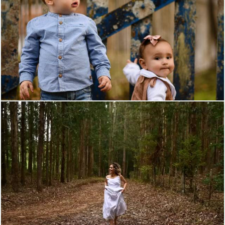
951
133