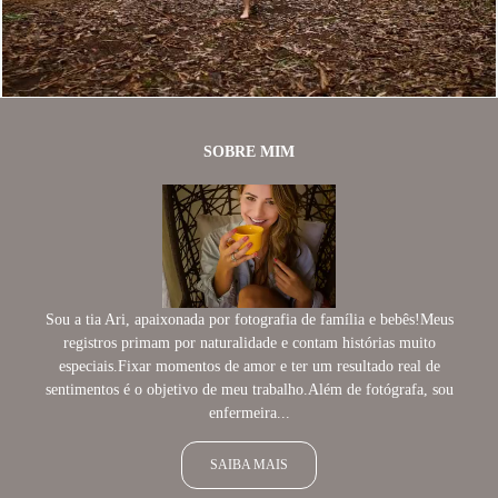
1118
71
SOBRE MIM
Sou a tia Ari, apaixonada por fotografia de família e bebês!Meus
registros primam por naturalidade e contam histórias muito
especiais.Fixar momentos de amor e ter um resultado real de
sentimentos é o objetivo de meu trabalho.Além de fotógrafa, sou
enfermeira...
SAIBA MAIS