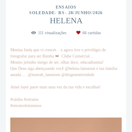
ENSAIOS
SOLEDADE- RS
28/JUNHO/2026
HELENA
111
visualizações
66
curtidas
Menina linda que vi crescer... e agora tive o privilégio de
fotografar para ser Rainha 👑 Clube Comercial...
Mesmo jeitinho meigo de ser, olhar doce, educadissima!
Que Deus siga abençoando você @helena.lamaison e tua família
amada..... @mariah_lamaison @diogenesttrindade
Amei fazer parte mais uma vez da tua vida e escolhas!
#rainha #retratos
#retratosfemininos