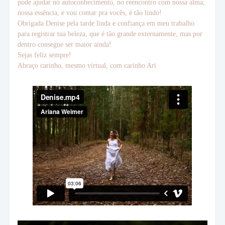
pode ajudar no autoconhecimento, no reencontro com nossa alma,
nossa essência, e vou contar pra vocês, é tão lindo!
Obrigada Denise pela tarde linda e confiança em meu trabalho
para registrar tua beleza, que é tão grande externamente, mas por
dentro consegue ser maior ainda!
Sejas feliz sempre!
Abraço carinho, mesmo virtual, com carinho Ari