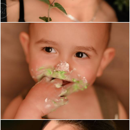
437
0
384
0