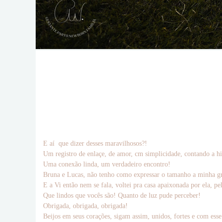
E aí que dizer desses maravilhosos?!
Um registro de enlaçe, de amor, cm simplicidade, contando a hi
Uma conexão linda, um verdadeiro encontro!
Bruna e Lucas, não tenho como expressar o tamanho a minha grati
E a Vi então nem se fala, voltei pra casa apaixonada por ela, pe
Que lindos que vocês são! Quanto de luz pude perceber!
Obrigada, obrigada, obrigada!
Beijos em seus corações, sigam assim, unidos, fortes e com esse