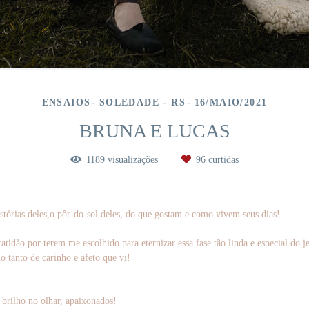
ENSAIOS
SOLEDADE - RS
16/MAIO/2021
BRUNA E LUCAS
1189
visualizações
96
curtidas
stórias deles,o pôr-do-sol deles, do que gostam e como vivem seus dias!
dão por terem me escolhido para eternizar essa fase tão linda e especial do je
lo tanto de carinho e afeto que vi!
 brilho no olhar, apaixonados!