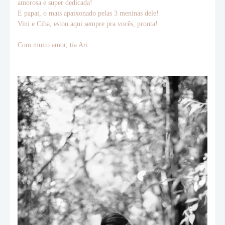
amorosa e super dedicada!
E papai, o mais apaixonado pelas 3 meninas dele!
Vini e Ciba, estou aqui sempre pra vocês, pronta!
Com muito amor, tia Ari