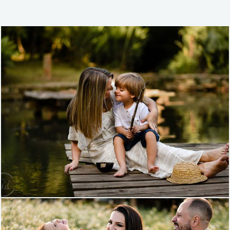
1182
44