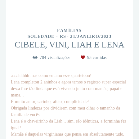
FAMÍLIAS
SOLEDADE - RS
21/JANEIRO/2023
CIBELE, VINI, LIAH E LENA
704
visualizações
93
curtidas
aaaahhhhh mas como eu amo esse quartetooo!
Lena completou 2 aninhos e agora temos o registro super especial
dessa fase tão linda que está vivendo junto com mamãe, papai e
mana...
É muito amor, carinho, afeto, cumplicidade!
Obrigada lindezas por dividirem com meu olhar o tamanho da
família de vocês!
Lena é o chaveirinho da Liah... sim, são idênticas, a forminha fez
igual!
Mamãe é daquelas virginianas que pensa em absolutamente tudo,