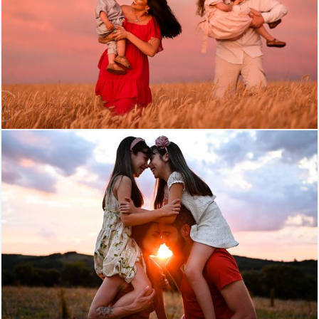
1117
119