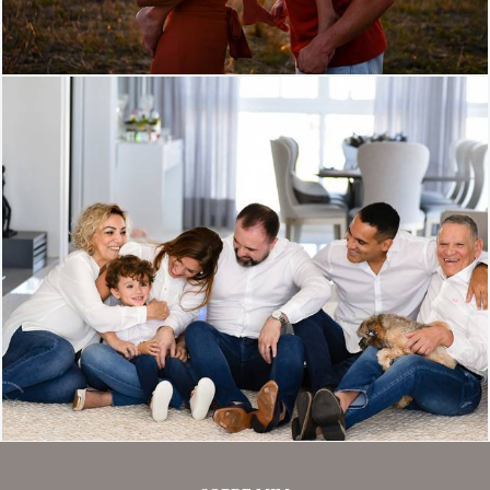
1050
24
1095
1