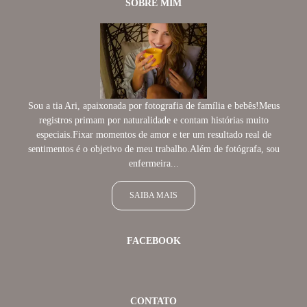
SOBRE MIM
Sou a tia Ari, apaixonada por fotografia de família e bebês!Meus
registros primam por naturalidade e contam histórias muito
especiais.Fixar momentos de amor e ter um resultado real de
sentimentos é o objetivo de meu trabalho.Além de fotógrafa, sou
enfermeira...
SAIBA MAIS
FACEBOOK
CONTATO