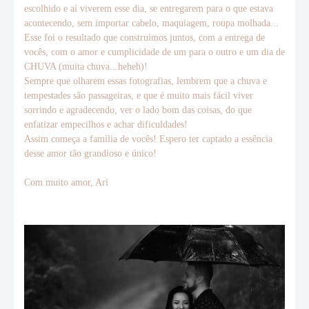
escolhido e aí viverem esse dia, se entregarem para o que estava
acontecendo, sem importar cabelo, maquiagem, roupa molhada...
Esse foi o resultado que construímos juntos, com a entrega de
vocês, com o amor e cumplicidade de um para o outro e um dia de
CHUVA (muita chuva...heheh)!
Sempre que olharem essas fotografias, lembrem que a chuva e
tempestades são passageiras, e que é muito mais fácil viver
sorrindo e agradecendo, ver o lado bom das coisas, do que
enfatizar empecilhos e achar dificuldades!
Assim começa a família de vocês! Espero ter captado a essência
desse amor tão grandioso e único!
Com muito amor, Ari