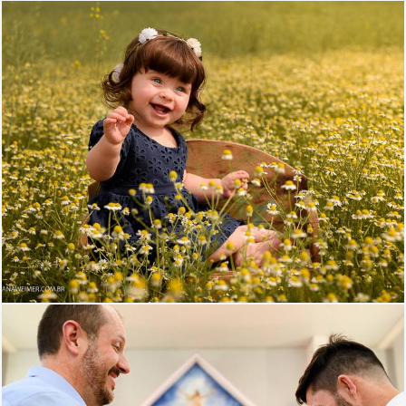
1699
71