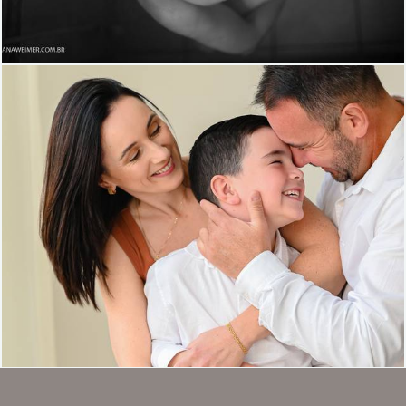
1679
52
122
78