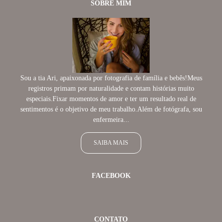
SOBRE MIM
Sou a tia Ari, apaixonada por fotografia de família e bebês!Meus
registros primam por naturalidade e contam histórias muito
especiais.Fixar momentos de amor e ter um resultado real de
sentimentos é o objetivo de meu trabalho.Além de fotógrafa, sou
enfermeira...
SAIBA MAIS
FACEBOOK
CONTATO