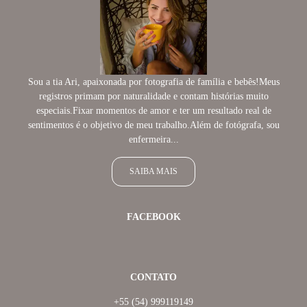
Sou a tia Ari, apaixonada por fotografia de família e bebês!Meus
registros primam por naturalidade e contam histórias muito
especiais.Fixar momentos de amor e ter um resultado real de
sentimentos é o objetivo de meu trabalho.Além de fotógrafa, sou
enfermeira...
SAIBA MAIS
FACEBOOK
CONTATO
+55 (54) 999119149