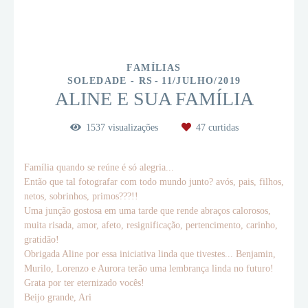
FAMÍLIAS
SOLEDADE - RS
11/JULHO/2019
ALINE E SUA FAMÍLIA
1537
visualizações
47
curtidas
Família quando se reúne é só alegria...
Então que tal fotografar com todo mundo junto? avós, pais, filhos,
netos, sobrinhos, primos???!!
Uma junção gostosa em uma tarde que rende abraços calorosos,
muita risada, amor, afeto, resignificação, pertencimento, carinho,
gratidão!
Obrigada Aline por essa iniciativa linda que tivestes... Benjamin,
Murilo, Lorenzo e Aurora terão uma lembrança linda no futuro!
Grata por ter eternizado vocês!
Beijo grande, Ari