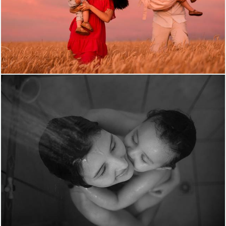
1115
119
1678
52