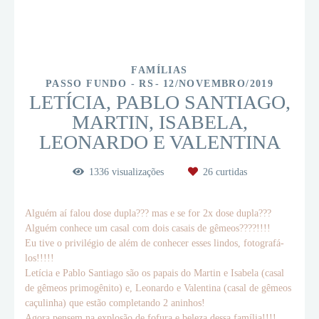
FAMÍLIAS
PASSO FUNDO - RS
12/NOVEMBRO/2019
LETÍCIA, PABLO SANTIAGO,
MARTIN, ISABELA,
LEONARDO E VALENTINA
1336
visualizações
26
curtidas
Alguém aí falou dose dupla??? mas e se for 2x dose dupla???
Alguém conhece um casal com dois casais de gêmeos????!!!!
Eu tive o privilégio de além de conhecer esses lindos, fotografá-
los!!!!!
Letícia e Pablo Santiago são os papais do Martin e Isabela (casal
de gêmeos primogênito) e, Leonardo e Valentina (casal de gêmeos
caçulinha) que estão completando 2 aninhos!
Agora pensem na explosão de fofura e beleza dessa família!!!!