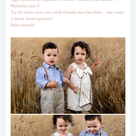
Multiplica por 6!
Tia Ari amou estar com vocês fixando essa fase linda... que venha
o aniver desses gostosos!
Beijo enorme!