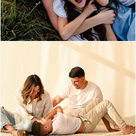
645
1
317
84