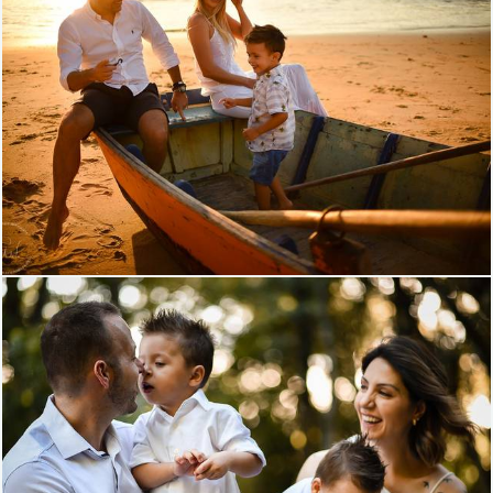
1576
45