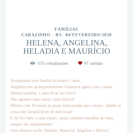
FAMÍLIAS
CARAZINHO - RS
04/FEVEREIRO/2020
HELENA, ANGELINA,
HELADIA E MAURÍCIO
1155
visualizações
97
curtidas
Acompanho essa família há exatos 3 anos...
Angelina tem acompanhamento trimestral agora com a mana
Helena também, e ama divar nas fotos!
Não aguento tanto amor, tanta delícia!
Helena com 10 meses ta quase mais pesada que a mana...kkkkk as
coxas são inexplicáveis de deliciosas!
E tia Ari baba a cada ensaio, nunca sabemos escolher as fotos,
sempre me surpreendem!
Amo demais vocês, Heladia, Maurício, Angelina e Helena!