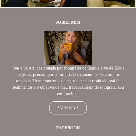
SOBRE MIM
Sou a tia Ari, apaixonada por fotografia de família e bebês!Meus
registros primam por naturalidade e contam histórias muito
especiais.Fixar momentos de amor e ter um resultado real de
sentimentos é o objetivo de meu trabalho.Além de fotógrafa, sou
enfermeira...
SAIBA MAIS
FACEBOOK