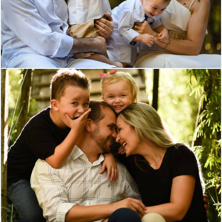
1005
0
931
97