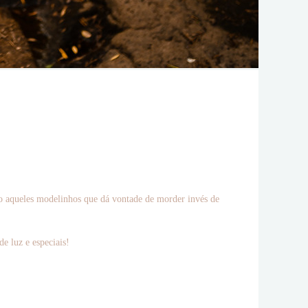
ão aqueles modelinhos que dá vontade de morder invés de
e luz e especiais!