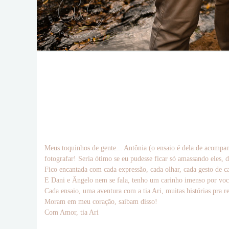
Meus toquinhos de gente... Antônia (o ensaio é dela de acompa
fotografar! Seria ótimo se eu pudesse ficar só amassando eles, 
Fico encantada com cada expressão, cada olhar, cada gesto de ca
E Dani e Ângelo nem se fala, tenho um carinho imenso por vocês
Cada ensaio, uma aventura com a tia Ari, muitas histórias pra re
Moram em meu coração, saibam disso!
Com Amor, tia Ari