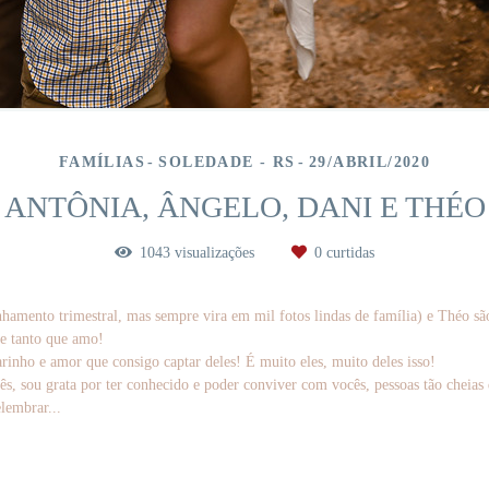
FAMÍLIAS
SOLEDADE - RS
29/ABRIL/2020
ANTÔNIA, ÂNGELO, DANI E THÉO
1043
visualizações
0
curtidas
nhamento trimestral, mas sempre vira em mil fotos lindas de família) e Théo s
de tanto que amo!
rinho e amor que consigo captar deles! É muito eles, muito deles isso!
, sou grata por ter conhecido e poder conviver com vocês, pessoas tão cheias d
lembrar...