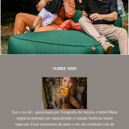
584
30
SOBRE MIM
Sou a tia Ari, apaixonada por fotografia de família e bebês!Meus
registros primam por naturalidade e contam histórias muito
especiais.Fixar momentos de amor e ter um resultado real de