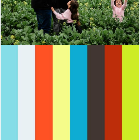
636
96
1643
0