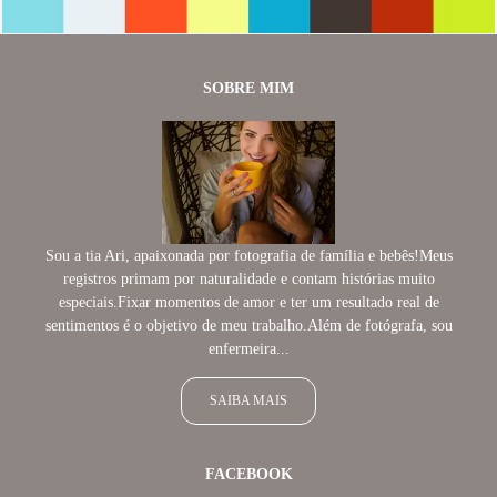
SOBRE MIM
Sou a tia Ari, apaixonada por fotografia de família e bebês!Meus
registros primam por naturalidade e contam histórias muito
especiais.Fixar momentos de amor e ter um resultado real de
sentimentos é o objetivo de meu trabalho.Além de fotógrafa, sou
enfermeira...
SAIBA MAIS
FACEBOOK