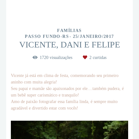
FAMÍLIAS
PASSO FUNDO-RS
25/JANEIRO/2017
VICENTE, DANI E FELIPE
1720
visualizações
2
curtidas
Vicente já está em clima de festa, comemorando seu primeiro
aninho com muita alegria!
Seu papai e mamãe são apaixonados por ele....também pudera, é
um bebê super carismático e tranquilo!
Amo de paixão fotografar essa família linda, é sempre muito
agradável e divertido estar com vocês!