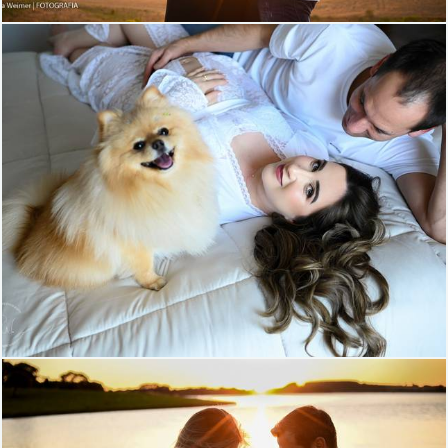
926
36