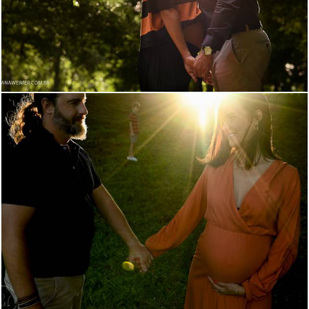
1594
0
1001
2