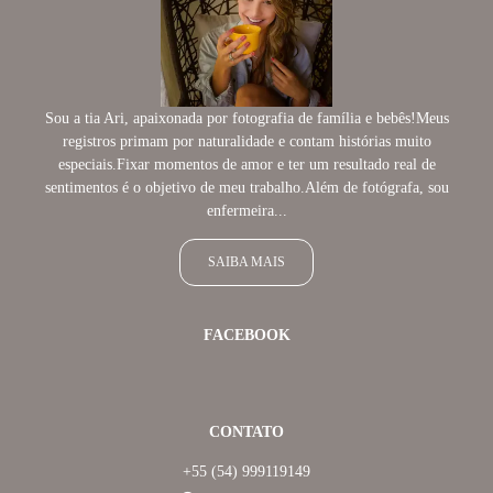
Sou a tia Ari, apaixonada por fotografia de família e bebês!Meus
registros primam por naturalidade e contam histórias muito
especiais.Fixar momentos de amor e ter um resultado real de
sentimentos é o objetivo de meu trabalho.Além de fotógrafa, sou
enfermeira...
SAIBA MAIS
FACEBOOK
CONTATO
+55 (54) 999119149