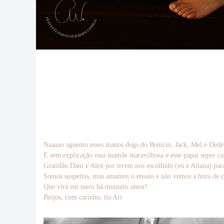
Naaaao aguento esses manos dogs do Benício, Jack, Mel e Dedé 
E sem explicação essa mamãe maravilhosa e esse papai super c
Gratidão Dani e Alex por terem nos escolhido (eu e Allana) par
Somos suspeitas, mas amamos o ensaio e não vemos a hora de c
Que virá em meio há muuuito amor!
Beijos, com carinho, tia Ari