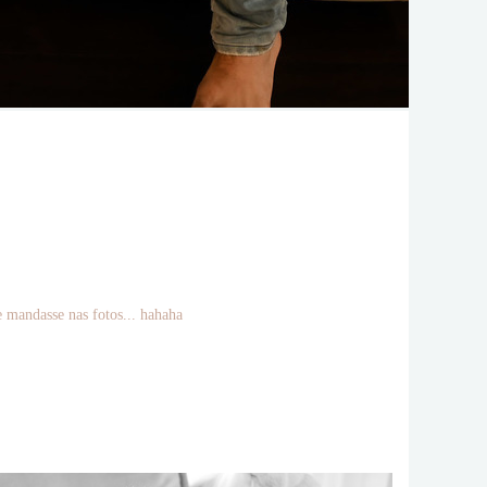
e mandasse nas fotos... hahaha