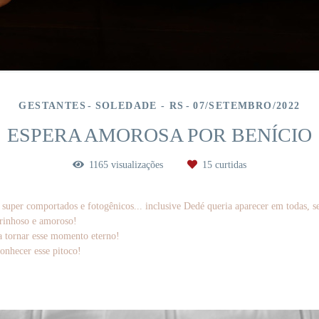
GESTANTES
SOLEDADE - RS
07/SETEMBRO/2022
ESPERA AMOROSA POR BENÍCIO
1165
visualizações
15
curtidas
super comportados e fotogênicos... inclusive Dedé queria aparecer em todas, s
arinhoso e amoroso!
a tornar esse momento eterno!
onhecer esse pitoco!