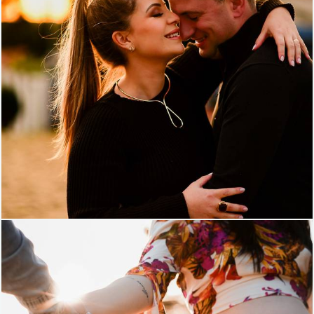
598
87